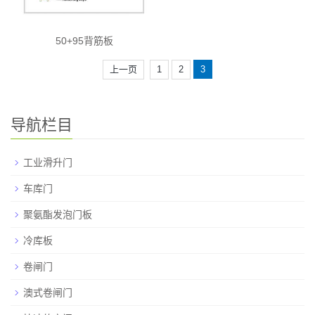
50+95背筋板
上一页
1
2
3
导航栏目
工业滑升门
车库门
聚氨酯发泡门板
冷库板
卷闸门
澳式卷闸门