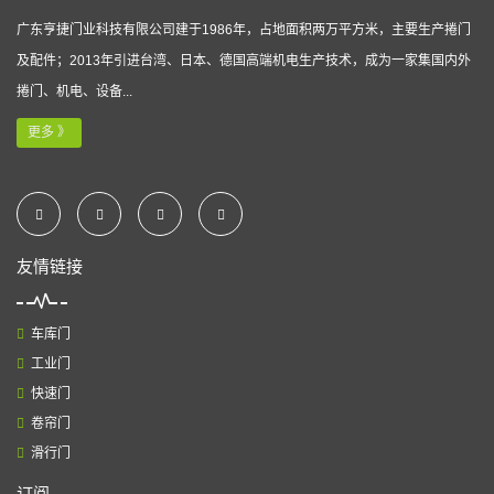
广东亨捷门业科技有限公司建于1986年，占地面积两万平方米，主要生产捲门
及配件；2013年引进台湾、日本、德国高端机电生产技术，成为一家集国内外
捲门、机电、设备...
更多 》
友情链接
车库门
工业门
快速门
卷帘门
滑行门
订阅