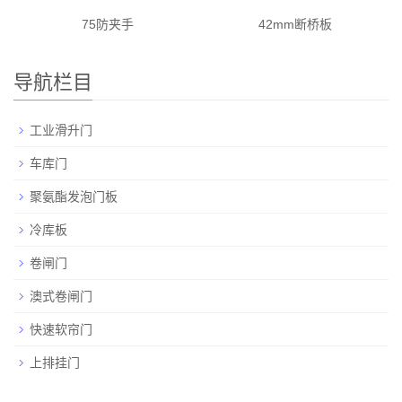
75防夹手
42mm断桥板
导航栏目
工业滑升门
车库门
聚氨酯发泡门板
冷库板
卷闸门
澳式卷闸门
快速软帘门
上排挂门